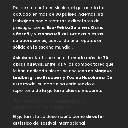
Desde su triunfo en Múnich, el guitarrista ha
actuado en más de
30 países
. Además, ha
trabajado con directoras y directores de
prestigio, como
Esa-Pekka Salonen
,
Osmo
Vänskä
y
Susanna Mälkki
. Gracias a estas
colaboraciones, consolidó una reputación
sólida en la escena mundial.
Asimismo, Korhonen ha estrenado más de
70
obras nuevas
. Entre las y los compositores que
le han dedicado piezas se encuentran
Magnus
Lindberg
,
Leo Brouwer
y
Toshio Hosokawa
. De
este modo, su aporte ha enriquecido el
repertorio de la guitarra clásica moderna.
Actividad académica y
dirección artística
El guitarrista se desempeñó como
director
artístico
del festival internacional