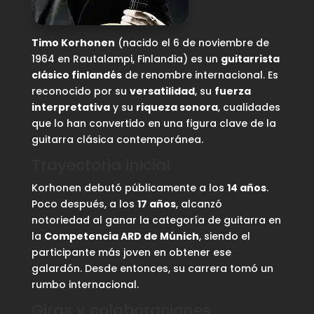
Timo Korhonen
(nacido el 6 de noviembre de
1964 en Rautalampi, Finlandia) es un
guitarrista
clásico finlandés
de renombre internacional. Es
reconocido por su
versatilidad
, su
fuerza
interpretativa
y su
riqueza sonora
, cualidades
que lo han convertido en una figura clave de la
guitarra clásica contemporánea.
Trayectoria inicial
Korhonen debutó públicamente a los
14 años
.
Poco después, a los
17 años
, alcanzó
notoriedad al ganar la categoría de guitarra en
la
Competencia ARD de Múnich
, siendo el
participante más joven en obtener ese
galardón. Desde entonces, su carrera tomó un
rumbo internacional.
Giras y colaboraciones