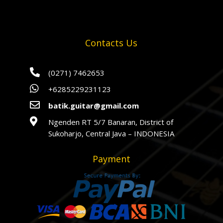
Contacts Us

(0271) 7462653

+6285229231123

batik.guitar@gmail.com

Ngenden RT 5/7 Banaran, District of
Sukoharjo, Central Java – INDONESIA
Payment