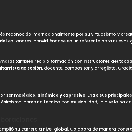
dés reconocido internacionalmente por su virtuosismo y creat
Idol
en Londres, convirtiéndose en un referente para nuevas g
marat también recibió formación con instructores destacado
itarrista de sesión
, docente, compositor y arreglista. Grac
por ser
melódico, dinámico y expresivo
. Entre sus principal
. Asimismo, combina técnica con musicalidad, lo que lo ha co
aboraciones
 amplió su carrera a nivel global. Colabora de manera const