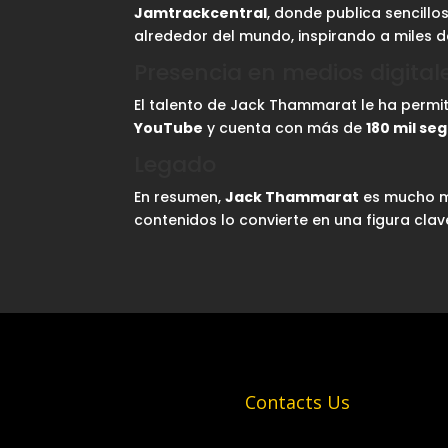
Jamtrackcentral
, donde publica sencill
alrededor del mundo, inspirando a miles 
Presencia en medios digital
El talento de Jack Thammarat le ha permi
YouTube
y cuenta con más de
180 mil se
Legado
En resumen,
Jack Thammarat
es mucho má
contenidos lo convierte en una figura cla
Contacts Us