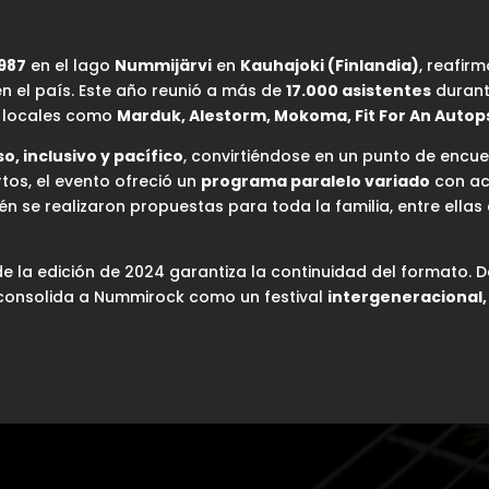
1987
en el lago
Nummijärvi
en
Kauhajoki (Finlandia)
, reafir
n el país. Este año reunió a más de
17.000 asistentes
durant
y locales como
Marduk, Alestorm, Mokoma, Fit For An Autop
o, inclusivo y pacífico
, convirtiéndose en un punto de encu
tos, el evento ofreció un
programa paralelo variado
con ac
én se realizaron propuestas para toda la familia, entre ellas 
o de la edición de 2024 garantiza la continuidad del formato.
e consolida a Nummirock como un festival
intergeneracional, 