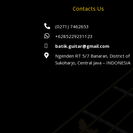
Contacts Us

(0271) 7462653

+6285229231123

batik.guitar@gmail.com

Ngenden RT 5/7 Banaran, District of
Sukoharjo, Central Java – INDONESIA