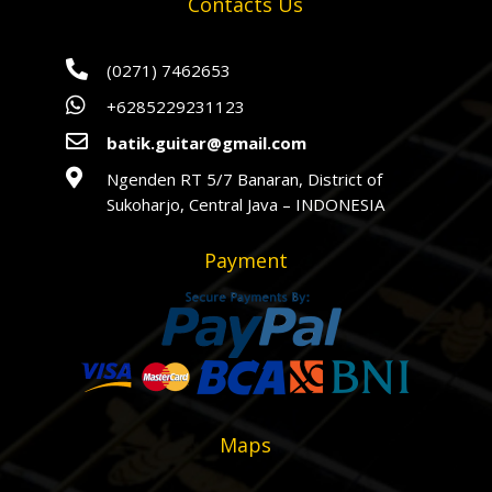
Contacts Us

(0271) 7462653

+6285229231123

batik.guitar@gmail.com

Ngenden RT 5/7 Banaran, District of
Sukoharjo, Central Java – INDONESIA
Payment
Maps