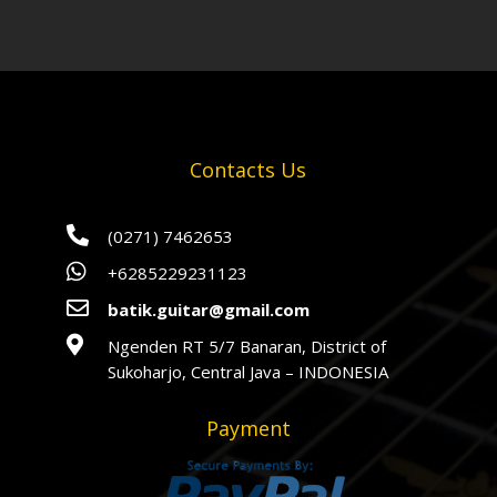
Contacts Us

(0271) 7462653

+6285229231123

batik.guitar@gmail.com

Ngenden RT 5/7 Banaran, District of
Sukoharjo, Central Java – INDONESIA
Payment